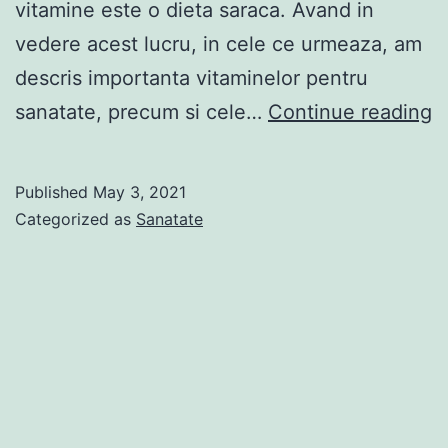
vitamine este o dieta saraca. Avand in
vedere acest lucru, in cele ce urmeaza, am
descris importanta vitaminelor pentru
7
sanatate, precum si cele…
Continue reading
d
c
Published
May 3, 2021
d
Categorized as
Sanatate
v
si
c
a
t
s