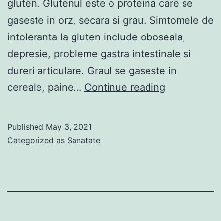
gluten. Glutenul este o proteina care se
gaseste in orz, secara si grau. Simtomele de
intoleranta la gluten include oboseala,
depresie, probleme gastra intestinale si
dureri articulare. Graul se gaseste in
8
cereale, paine…
Continue reading
Semne
ca
Published
May 3, 2021
ai
Categorized as
Sanatate
intoleranta
la
gluten