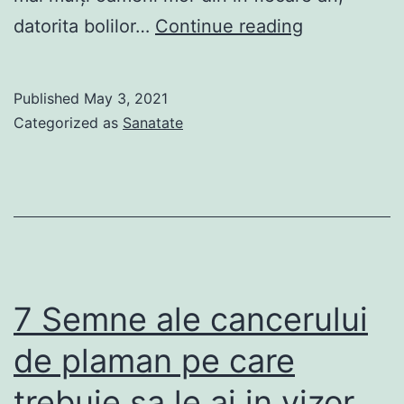
70%
datorita bolilor…
Continue reading
din
persoanele
Published
May 3, 2021
cu
Categorized as
Sanatate
probleme
cronice
la
ficat
nu
stiu
7 Semne ale cancerului
de
de plaman pe care
existenta
trebuie sa le ai in vizor…
problemelor