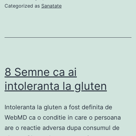
care
Categorized as
Sanatate
ar
trebui
sa
nu
le
mai
8 Semne ca ai
cumperi
intoleranta la gluten
niciodata
Intoleranta la gluten a fost definita de
WebMD ca o conditie in care o persoana
are o reactie adversa dupa consumul de