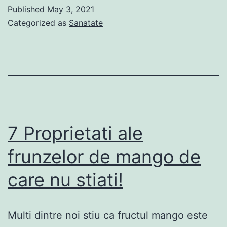
ale
Published
May 3, 2021
canc
Categorized as
Sanatate
de
pla
pe
car
treb
sa
7 Proprietati ale
le
frunzelor de mango de
ai
care nu stiati!
in
viz
Al
Multi dintre noi stiu ca fructul mango este
3-