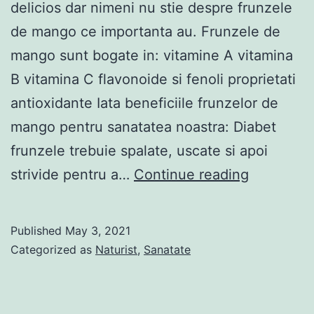
delicios dar nimeni nu stie despre frunzele
lea
de mango ce importanta au. Frunzele de
par
mango sunt bogate in: vitamine A vitamina
incr
B vitamina C flavonoide si fenoli proprietati
antioxidante Iata beneficiile frunzelor de
mango pentru sanatatea noastra: Diabet
frunzele trebuie spalate, uscate si apoi
7
strivide pentru a…
Continue reading
Proprietat
ale
Published
May 3, 2021
frunzelor
Categorized as
Naturist
,
Sanatate
de
mango