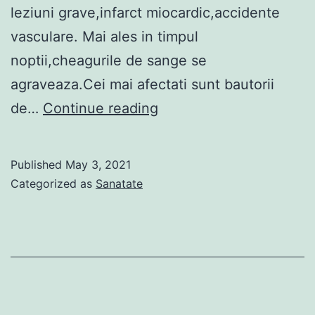
leziuni grave,infarct miocardic,accidente
vasculare. Mai ales in timpul
noptii,cheagurile de sange se
agraveaza.Cei mai afectati sunt bautorii
8
de…
Continue reading
semne
ca
Published
May 3, 2021
ai
Categorized as
Sanatate
cheaguri
de
sange
in
organism.Nu