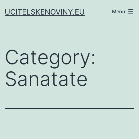
Skip
UCITELSKENOVINY.EU
Menu
to
content
Category:
Sanatate