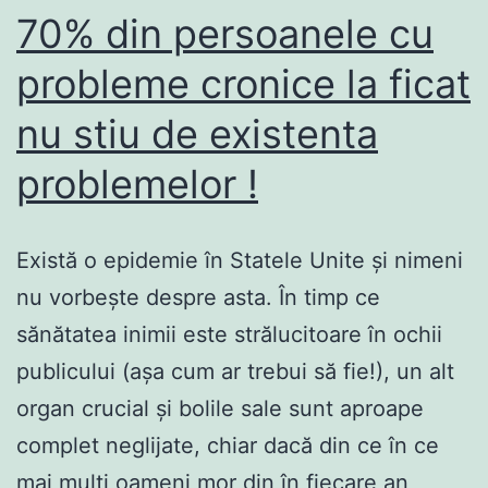
le
70% din persoanele cu
ignora,pot
probleme cronice la ficat
fi
nu stiu de existenta
fatale!
problemelor !
Există o epidemie în Statele Unite și nimeni
nu vorbește despre asta. În timp ce
sănătatea inimii este strălucitoare în ochii
publicului (așa cum ar trebui să fie!), un alt
organ crucial și bolile sale sunt aproape
complet neglijate, chiar dacă din ce în ce
mai mulți oameni mor din în fiecare an,