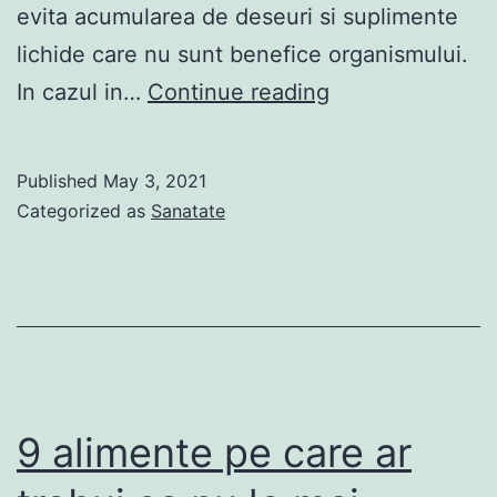
evita acumularea de deseuri si suplimente
lichide care nu sunt benefice organismului.
8
In cazul in…
Continue reading
Simptome
ale
Published
May 3, 2021
unui
Categorized as
Sanatate
rinichi
bolnav
pe
care
majoritatea
oamenilor
9 alimente pe care ar
le