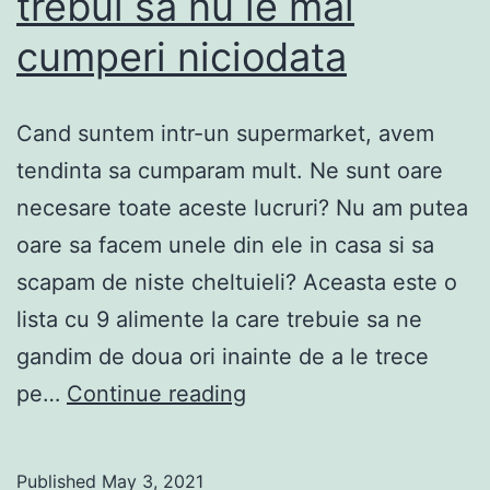
trebui sa nu le mai
ignora!
cumperi niciodata
Cand suntem intr-un supermarket, avem
tendinta sa cumparam mult. Ne sunt oare
necesare toate aceste lucruri? Nu am putea
oare sa facem unele din ele in casa si sa
scapam de niste cheltuieli? Aceasta este o
lista cu 9 alimente la care trebuie sa ne
gandim de doua ori inainte de a le trece
9
pe…
Continue reading
alimente
pe
Published
May 3, 2021