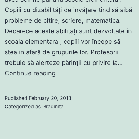
Copiii cu dizabilități de învățare tind să aibă
probleme de citire, scriere, matematica.
Deoarece aceste abilități sunt dezvoltate în
scoala elementara , copiii vor începe să
stea in afară de grupurile lor. Profesorii
trebuie să alerteze părinții cu privire la…
Dizabilitățile
Continue reading
de
învățare
Published
February 20, 2018
apar
Categorized as
Gradinita
în
scoala
elementara