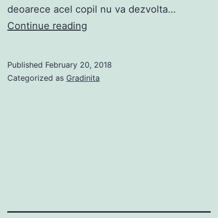
deoarece acel copil nu va dezvolta…
Probleme
Continue reading
sociale
la
Published
February 20, 2018
începutul
Categorized as
Gradinita
copilariei