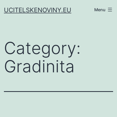
Skip
UCITELSKENOVINY.EU
Menu
to
content
Category:
Gradinita