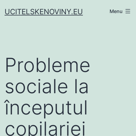
Skip
UCITELSKENOVINY.EU
Menu
to
content
Probleme
sociale la
începutul
copilariei